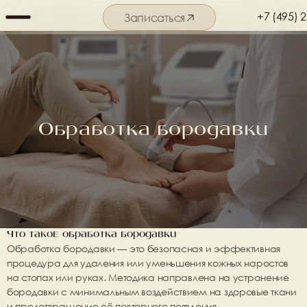
+7 (495) 
Записаться
Подробнее о салоне
Обработка бородавки
Что такое обработка бородавки
Обработка бородавки
 — это безопасная и эффективная 
процедура для удаления или уменьшения кожных наростов 
на стопах или руках. Методика направлена на устранение 
бородавки с минимальным воздействием на здоровые ткани 
и предотвращение её повторного появления.