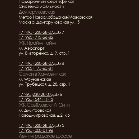
Подарочный сертификат
Система лояльности
Долгоруковская
Метро Новослободская/Маяковская
Москва, Долгоруковская ул., 5
+7 (495) 230-28-07
доб 7
+7 (963) 713-26-82
ЖК Прайм Тайм
м. Аэропорт
ул. Викторенко, д. 9, стр. 1
+7 (495) 230-28-07
доб 8
+7 (903) 175-65-81
Салон в Хамовниках
м. Фрунзенская
ул. Трубецкая, д. 28, стр. 1
+7(495)230-28-07
доб 6
+7 (925) 544-11-13
ЖК Савёловский  Сити
м. Дмитровская
Новодмитровская, д.2, к.6
+7 (495) 230-28-07
доб 5
+7 (925) 000-01-96
Ленинградское шоссе