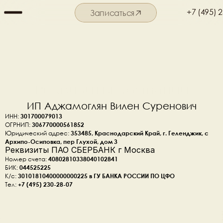
+7 (495) 
Записаться
Подробнее о салоне
Реквизиты компании
ИП Аджамоглян Вилен Суренович
ИНН: 
301700079013
ОГРНИП: 
306770000561852
Юридический адрес: 
353485, Краснодарский Край, г. Геленджик, с 
Архипо-Осиповка, пер Глухой, дом 3
Реквизиты ПАО СБЕРБАНК г Москва
Номер счета: 
40802810338040102841
БИК: 
044525225
К/с: 
30101810400000000225 в ГУ БАНКА РОССИИ ПО ЦФО
Тел: 
+7 (495) 230-28-07