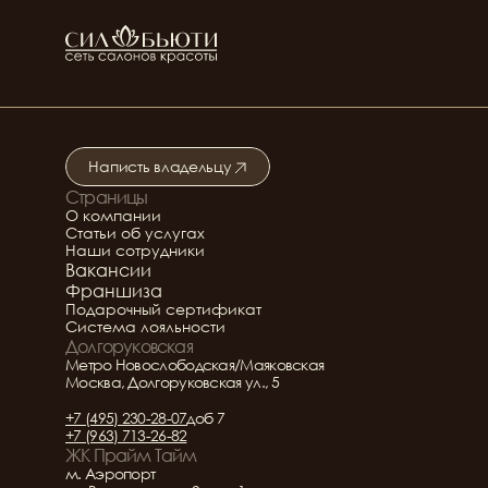
Написть владельцу
Страницы
Подробнее о салоне
О компании
Статьи об услугах
Наши сотрудники
Вакансии
Франшиза
Подарочный сертификат
Система лояльности
Долгоруковская
Метро Новослободская/Маяковская
Москва, Долгоруковская ул., 5
+7 (495) 230-28-07
доб 7
+7 (963) 713-26-82
ЖК Прайм Тайм
м. Аэропорт