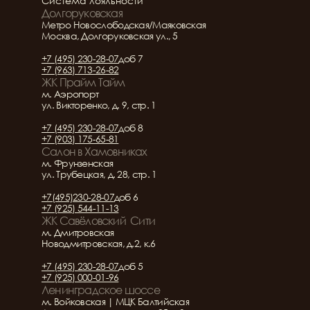
Система лояльности
Долгоруковская
Метро Новослободская/Маяковская
Москва, Долгоруковская ул., 5
+7 (495) 230-28-07
доб 7
+7 (963) 713-26-82
ЖК Прайм Тайм
м. Аэропорт
ул. Викторенко, д. 9, стр. 1
+7 (495) 230-28-07
доб 8
+7 (903) 175-65-81
Салон в Хамовниках
м. Фрунзенская
ул. Трубецкая, д. 28, стр. 1
+7(495)230-28-07
доб 6
+7 (925) 544-11-13
ЖК Савёловский  Сити
м. Дмитровская
Новодмитровская, д.2, к.6
+7 (495) 230-28-07
доб 5
+7 (925) 000-01-96
Ленинградское шоссе
м. Войковская | МЦК Балтийская