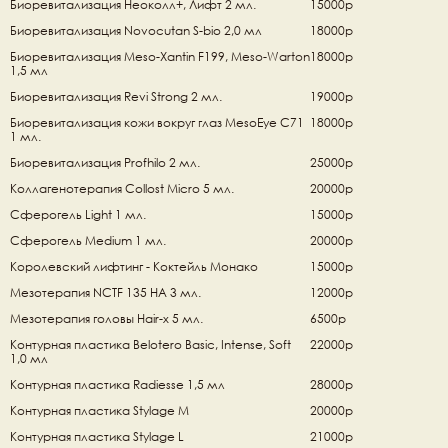
Биоревитализация Неоколл+, Лифт 2 мл. 
15000р
Биоревитализация Novocutan S-bio 2,0 мл
18000р
Биоревитализация Meso-Xantin F199, Meso-Warton 
18000р
1,5 мл
Биоревитализация Revi Strong 2 мл.
19000р
Биоревитализация кожи вокруг глаз MesoEye C71 
18000р
1 мл.
Биоревитализация Profhilo 2 мл.
25000р
Коллагенотерапия Collost Micro 5 мл.
20000р
Сферогель Light 1 мл.
15000р
Сферогель Medium 1 мл.
20000р
Королевский лифтинг - Коктейль Монако
15000р
Мезотерапия NCTF 135 НА 3 мл.
12000р
Мезотерапия головы Hair-x 5 мл.
6500р
Контурная пластика Belotero Basic, Intense, Soft 
22000р
1,0 мл
Контурная пластика Radiesse 1,5 мл
28000р
Контурная пластика Stylage M
20000р
Контурная пластика Stylage L
21000р