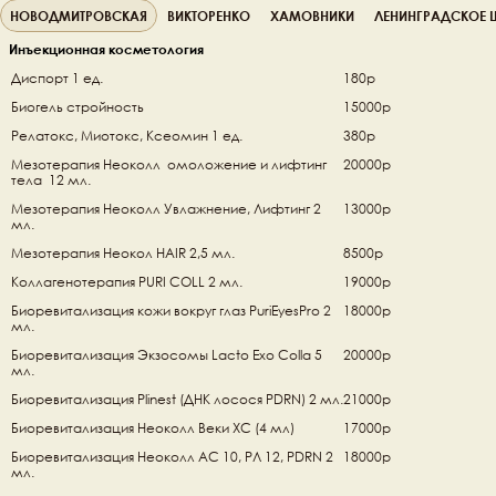
НОВОДМИТРОВСКАЯ
ВИКТОРЕНКО
ХАМОВНИКИ
ЛЕНИНГРАДСКОЕ 
Инъекционная косметология
Диспорт 1 ед. 
180р
Биогель стройность 
15000р
Релатокс, Миотокс, Ксеомин 1 ед.
380р
Мезотерапия Неоколл  омоложение и лифтинг 
20000р
тела  12 мл. 
Мезотерапия Неоколл Увлажнение, Лифтинг 2 
13000р
мл. 
Мезотерапия Неокол HAIR 2,5 мл. 
8500р
Коллагенотерапия PURI COLL 2 мл. 
19000р
Биоревитализация кожи вокруг глаз PuriEyesPro 2 
18000р
мл. 
Биоревитализация Экзосомы Lacto Exo Colla 5 
20000р
мл. 
Биоревитализация Plinest (ДНК лосося PDRN) 2 мл. 
21000р
Биоревитализация Неоколл Веки ХС (4 мл) 
17000р
Биоревитализация Неоколл AC 10, РЛ 12, PDRN 2 
18000р
мл. 