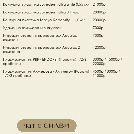
Контурная пластика Juvederm ultra smile 0,55 мл.
21000р
Контурная пластика Juvederm ultra 3 1 мл.
28000р
Контурная пластика Teosyal Redensity II, 1,0 мл
20000р
Удаление филлера (лонгидаза)
7000р
Интралипотерапия препаратом Aqualyx, 1 
7000р
флакон
Интралипотерапия препаратом Aqualyx, 2 
12300р
флакона
Плазмолифтинг PRP - ENDORET (Испания) 1/2/3 
8000р / 15000р / 
пробирки
22000р
Плазмолифтинг Ахмерова - Akhmerov (Россия) 
4500р / 8000р / 
1/2/3 пробирки
11000р
чат с СИЛВИ