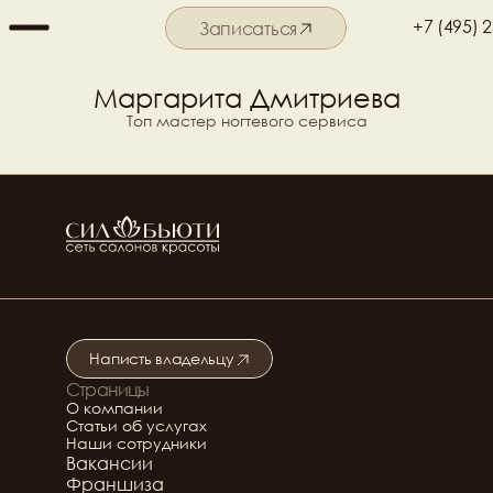
+7 (495) 
Записаться
Подробнее о салоне
Маргарита Дмитриева
Топ мастер ногтевого сервиса
Написть владельцу
Страницы
Подробнее о салоне
О компании
Статьи об услугах
Наши сотрудники
Вакансии
Франшиза