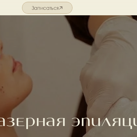
Записаться
Подробнее о салоне
азерная эпиляц