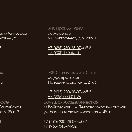
ЖК Прайм Тайм
ая/Маяковская
м. Аэропорт
ая ул., 5
ул. Викторенко, д. 9, стр. 1
7
+7 (495) 230-28-07
доб 8
+7 (903) 175-65-81
ах
ЖК Савёловский  Сити
м. Дмитровская
тр. 1
Новодмитровская, д.2, к.6
+7 (495) 230-28-07
доб 5
+7 (925) 000-01-96
оссе
Большая Академическая
Балтийская
м.Войковская | м.Петровско-разумовская
д. 25 к. 3
ул. Большая Академическая д. 45, к. 1
1
+7 (495) 230-28-07
доб 2
+7 (965) 345-94-32