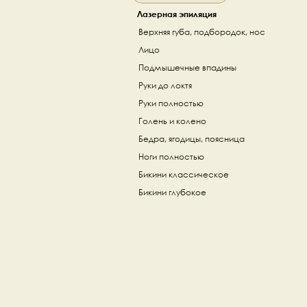
Лазерная эпиляция
Верхняя губа, подбородок, нос
Лицо
Подмышечные впадины
Руки до локтя
Руки полностью
Голень и колено
Бедра, ягодицы, поясница
Ноги полностью
Бикини классическое
Бикини глубокое