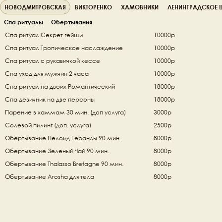
НОВОДМИТРОВСКАЯ
ВИКТОРЕНКО
ХАМОВНИКИ
ЛЕНИНГРАДСКОЕ 
Спа ритуалы
Обертывания
Спа ритуал Секрет гейши   
10000р
Спа ритуал Тропическое наслаждение 
10000р
Спа ритуал с рукавичкой кессе 
10000р
Спа уход для мужчин 2 часа
10000р
Спа ритуал на двоих Романтический  
18000р
Спа девичник на две персоны 
18000р
Парение в хаммам 30 мин. (доп услуга)
3000р
Cолевой пилинг (доп. услуга)
2500р
Обертывание Пелоид Геранды 90 мин.
8000р
Обертывание Зеленый Чай 90 мин.
8000р
Обертывание Thalasso Bretagne 90 мин.
8000р
Обертывание Arosha для тела
8000р