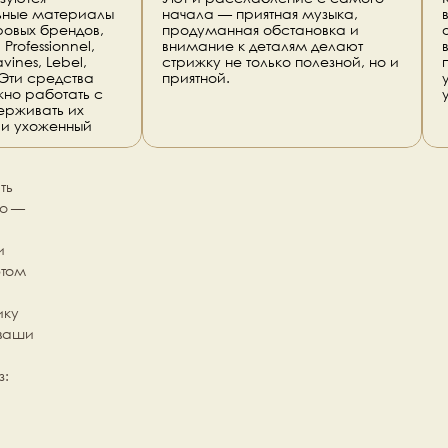
ные материалы 
начала — приятная музыка, 
ровых брендов, 
продуманная обстановка и 
Professionnel, 
внимание к деталям делают 
ines, Lebel, 
стрижку не только полезной, но и 
 Эти средства 
приятной.
но работать с 
рживать их 
 и ухоженный
ь 
го
 — 
 
том 
ку 
ваши 
: 