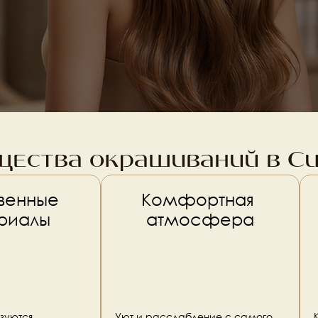
ества окрашиваний в С
венные 
Комфортная 
риалы
атмосфера
зуются 
Уют и расслабление с самого 