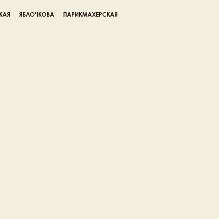
КАЯ
ЯБЛОЧКОВА
ПАРИКМАХЕРСКАЯ
лья Петров
дущий стилист