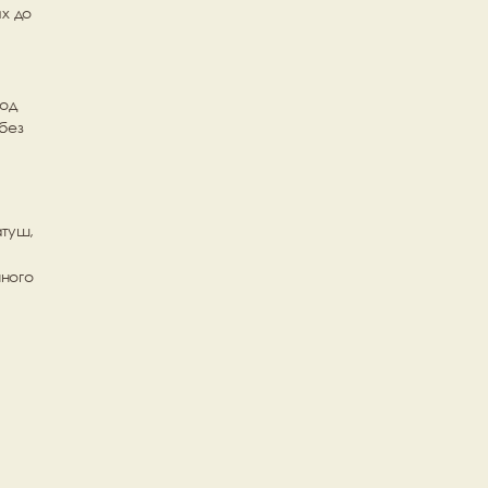
 до 
од 
ез 
туш, 
ного 