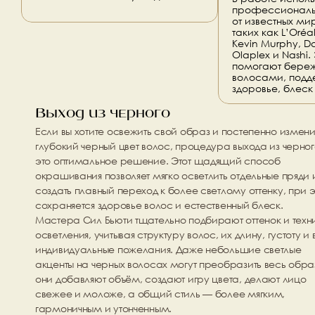
профессиональ
от известных ми
таких как L’Oréal 
Kevin Murphy, Dav
Olaplex и Nashi.
помогают береж
волосами, подде
здоровье, блеск
Выход из черного 
Если вы хотите освежить свой образ и постепенно изменит
глубокий черный цвет волос, процедура 
выхода из черно
это оптимальное решение. Этот щадящий способ 
окрашивания позволяет мягко осветлить отдельные пряди и
создать плавный переход к более светлому оттенку, при э
сохраняется здоровье волос и естественный блеск.
Мастера Сил Бьюти тщательно подбирают оттенок и техни
осветления, учитывая структуру волос, их длину, густоту и 
индивидуальные пожелания. Даже небольшие светлые 
акценты на черных волосах могут преобразить весь образ
они добавляют объём, создают игру цвета, делают лицо 
свежее и моложе, а общий стиль — более мягким, 
гармоничным и утонченным.