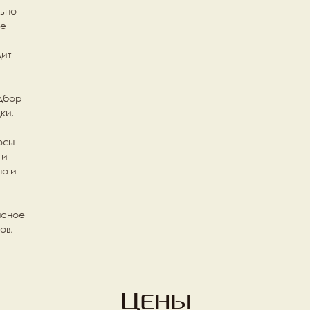
ьно 
е 
ит 
дбор 
и, 
осы 
и 
о и 
сное 
в, 
Цены