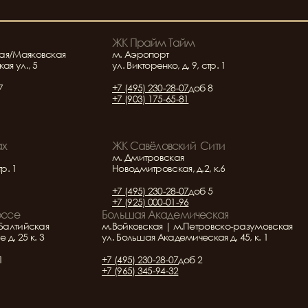
ЖК Прайм Тайм
ая/Маяковская
м. Аэропорт
ая ул., 5
ул. Викторенко, д. 9, стр. 1
7
+7 (495) 230-28-07
доб 8
+7 (903) 175-65-81
ах
ЖК Савёловский  Сити
м. Дмитровская
тр. 1
Новодмитровская, д.2, к.6
+7 (495) 230-28-07
доб 5
+7 (925) 000-01-96
оссе
Большая Академическая
Балтийская
м.Войковская | м.Петровско-разумовская
д. 25 к. 3
ул. Большая Академическая д. 45, к. 1
1
+7 (495) 230-28-07
доб 2
+7 (965) 345-94-32