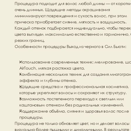
Процедура подходит для волос любой длины — от коротких
очень длинных. Щадящие методы окрашивания 
минимизируют повреждения и сухость волос, при этом 
прическа приобретает сияние, мягкость и воздушность. 
Каждый оттенок подбирается индивидуально, чтобы перех
цвета выглядел максимально естественно и гармонично, б
резких границ.
Особенности процедуры Выход из черного в Сил Бьюти:
Использование современных техник: мелирование, ша
AirTouch, мягкая растяжка цвета.
Комбинация нескольких техник для создания многогран
эффекта и глубины оттенка.
Щадящие средства и профессиональная косметика, 
которые укрепляют волосы и сохраняют их структуру.
Возможность постепенного перехода к светлым или 
каштановым оттенкам без радикальных изменений.
Поддержание объёма, сияния и здоровья волос после 
процедуры.
Процедура не только обновляет цвет, но и делает волосы 
визуально более пышными и динамичными. В результате 