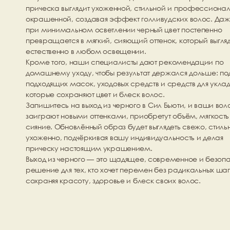
прическа выглядит ухоженной, стильной и профессионал
окрашенной, создавая эффект голливудских волос. Даж
при минимальном осветлении черный цвет постепенно 
превращается в мягкий, сияющий оттенок, который выгляд
естественно в любом освещении.
Кроме того, наши специалисты дают рекомендации по 
домашнему уходу, чтобы результат держался дольше: по
подходящих масок, уходовых средств и средств для укладк
которые сохраняют цвет и блеск волос.
Запишитесь на 
выход из черного
 в Сил Бьюти, и ваши вол
заиграют новыми оттенками, приобретут объём, мягкость 
сияние. Обновлённый образ будет выглядеть свежо, стильн
ухоженно, подчёркивая вашу индивидуальность и делая 
прическу настоящим украшением.
Выход из черного
 — это щадящее, современное и безопа
решение для тех, кто хочет перемен без радикальных шаго
сохраняя красоту, здоровье и блеск своих волос.