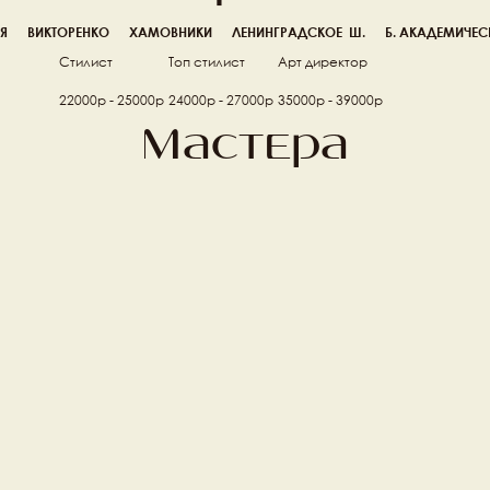
Я
ВИКТОРЕНКО
ХАМОВНИКИ
ЛЕНИНГРАДСКОЕ  Ш.
Б. АКАДЕМИЧЕС
Стилист
Топ стилист
Арт директор
22000р - 25000р
24000р - 27000р
35000р - 39000р
Мастера
Алена Ивлеева 
И
Топ стилист
Ве