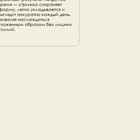
время — стрижка сохраняет 
форму, легко укладывается и 
выглядит аккуратно каждый день, 
позволяя наслаждаться 
ухоженным образом без лишних 
усилий.