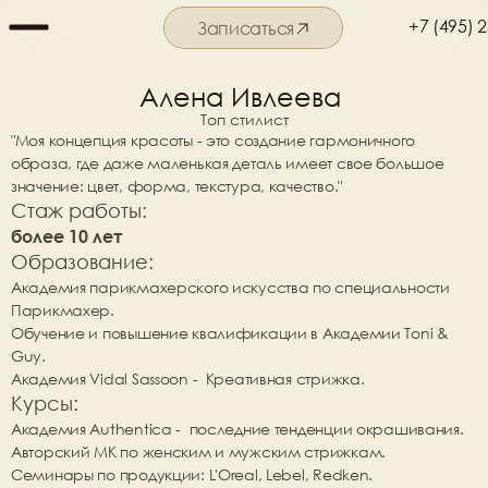
+7 (495) 
Записаться
Подробнее о салоне
Алена Ивлеева 
Топ стилист
"Моя концепция красоты - это создание гармоничного 
образа, где даже маленькая деталь имеет свое большое 
значение: цвет, форма, текстура, качество."
Стаж работы:
более 10 лет
Образование:
Академия парикмахерского искусства по специальности 
Парикмахер.
Обучение и повышение квалификации в Академии Toni & 
Guy.
Академия Vidal Sassoon -  Креативная стрижка.
Курсы: 
Академия Authentica -  последние тенденции окрашивания.
Авторский МК по женским и мужским стрижкам.
Семинары по продукции: L'Oreal, Lebel, Redken.