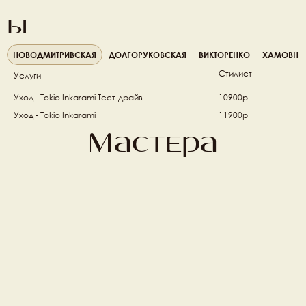
ы
НОВОДМИТРИВСКАЯ
ДОЛГОРУКОВСКАЯ
ВИКТОРЕНКО
ХАМОВНИ
Стилист
Услуги
Уход - Tokio Inkarami Тест-драйв 
10900р
Уход - Tokio Inkarami 
11900р
Мастера
Михаил Фишер
Алена Ивлеева 
Топ стилист
Топ стилист