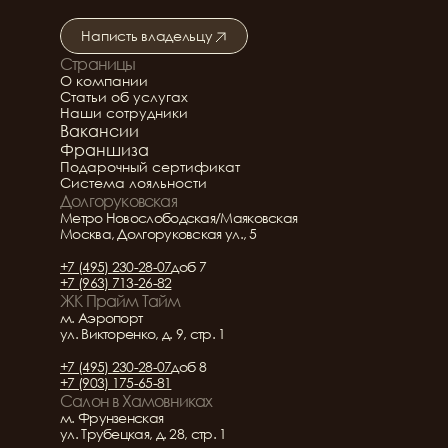
Написть владельцу
Страницы
Подробнее о салоне
О компании
Статьи об услугах
Наши сотрудники
Вакансии
Франшиза
Подарочный сертификат
Система лояльности
Долгоруковская
Метро Новослободская/Маяковская
Москва, Долгоруковская ул., 5
+7 (495) 230-28-07
доб 7
+7 (963) 713-26-82
ЖК Прайм Тайм
м. Аэропорт
ул. Викторенко, д. 9, стр. 1
+7 (495) 230-28-07
доб 8
+7 (903) 175-65-81
Салон в Хамовниках
м. Фрунзенская
ул. Трубецкая, д. 28, стр. 1