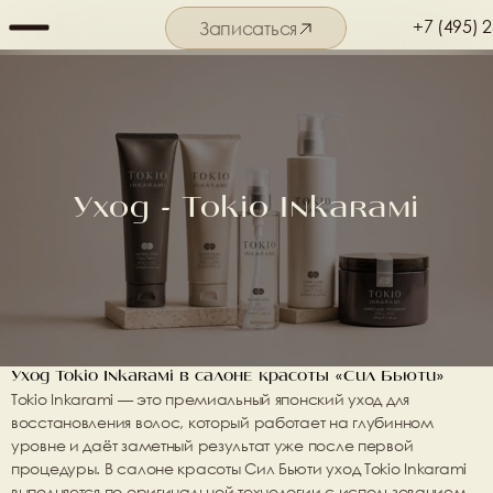
+7 (495) 
Записаться
Подробнее о салоне
Уход - Tokio Inkarami
Уход Tokio Inkarami в салоне красоты «Сил Бьюти»
Tokio Inkarami
 — это премиальный японский уход для 
восстановления волос, который работает на глубинном 
уровне и даёт заметный результат уже после первой 
процедуры. В салоне красоты 
Сил Бьюти
 уход Tokio Inkarami 
выполняется по оригинальной технологии с использованием 