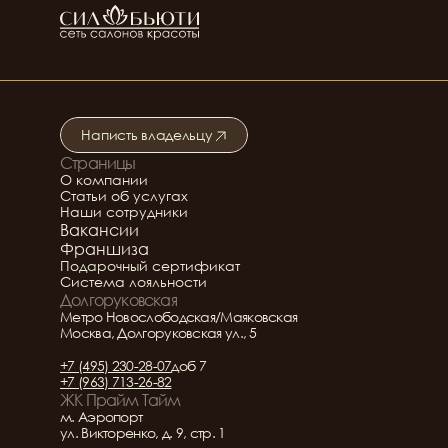
Кира Демеда
Ведущий мастер 
ногтевого сервиса
Написть владельцу
Страницы
Подробнее о салоне
О компании
Статьи об услугах
Наши сотрудники
Вакансии
Франшиза
Подарочный сертификат
Система лояльности
Долгоруковская
Метро Новослободская/Маяковская
Москва, Долгоруковская ул., 5
+7 (495) 230-28-07
доб 7
+7 (963) 713-26-82
ЖК Прайм Тайм
м. Аэропорт
ул. Викторенко, д. 9, стр. 1