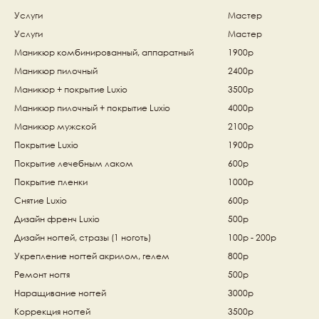
Услуги
Мастер
Услуги
Мастер
Маникюр комбинированный, аппаратный 
1900р
Маникюр пилочный 
2400р
Маникюр + покрытие Luxio
3500р
Маникюр пилочный + покрытие Luxio 
4000р
Маникюр мужской 
2100р
Покрытие Luxio 
1900р
Покрытие лечебным лаком  
600р
Покрытие пленки 
1000р
Снятие Luxio 
600р
Дизайн френч Luxio 
500р
Дизайн ногтей, стразы (1 ноготь) 
100р - 200р
Укрепление ногтей акрилом, гелем 
800р
Ремонт ногтя
500р
Наращивание ногтей 
3000р
Коррекция ногтей 
3500р