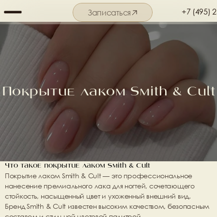
+7 (495) 
Записаться
Подробнее о салоне
Покрытие лаком Smith & Cult
Что такое покрытие лаком Smith & Cult
Покрытие лаком Smith & Cult
 — это профессиональное 
нанесение премиального лака для ногтей, сочетающего 
стойкость, насыщенный цвет и ухоженный внешний вид. 
Бренд Smith & Cult известен высоким качеством, безопасным 
составом и стильной цветовой палитрой.