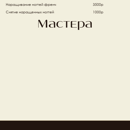
Наращивание ногтей френч  
3500р
Снятие наращенных ногтей 
1000р
Мастера
Маргарита Дмитриева
Манаенкова Наталья
Топ мастер ногтевого 
Ведущий мастер 
сервиса
ногтевого сервиса
Перова Татьяна
Борлакова Луиза
Мастер ногтевого сервиса
Топ мастер ногтевого 
сервиса