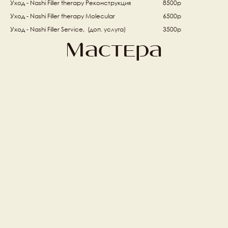
Уход - Nashi Filler therapy Реконструкция
8500р
Уход - Nashi Filler therapy Molecular
6500р
Уход - Nashi Filler Service,  (доп. услуга)  
3500р
Мастера
Михаил Фишер
Алена Ивлеева 
Топ стилист
Топ стилист
Илья Петров
Гарри Манасян
Ведущий стилист
Топ стилист