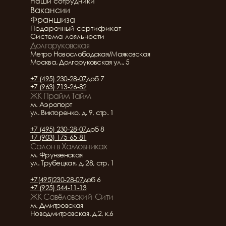
Наши сотрудники
Вакансии
Франшиза
Подарочный сертификат
Система лояльности
Долгоруковская
Метро Новослободская/Маяковская
Москва, Долгоруковская ул., 5
+7 (495) 230-28-07
доб 7
+7 (963) 713-26-82
ЖК Прайм Тайм
м. Аэропорт
ул. Викторенко, д. 9, стр. 1
+7 (495) 230-28-07
доб 8
+7 (903) 175-65-81
Салон в Хамовниках
м. Фрунзенская
ул. Трубецкая, д. 28, стр. 1
+7(495)230-28-07
доб 6
+7 (925) 544-11-13
ЖК Савёловский  Сити
м. Дмитровская
Новодмитровская, д.2, к.6