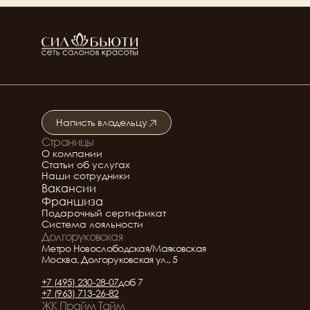
Мастер ногтевого сервиса
Топ мастер ногтевого 
сервиса
Кира Демеда
Ведущий мастер 
ногтевого сервиса
Написть владельцу
Страницы
Подробнее о салоне
О компании
Статьи об услугах
Наши сотрудники
Вакансии
Франшиза
Подарочный сертификат
Система лояльности
Долгоруковская
Метро Новослободская/Маяковская
Москва, Долгоруковская ул., 5
+7 (495) 230-28-07
доб 7
+7 (963) 713-26-82
ЖК Прайм Тайм