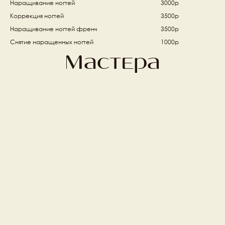
Наращивание ногтей 
3000р
Коррекция ногтей 
3500р
Наращивание ногтей френч  
3500р
Снятие наращенных ногтей 
1000р
Мастера
Маргарита Дмитриева
Манаенкова Наталья
Топ мастер ногтевого 
Ведущий мастер 
сервиса
ногтевого сервиса
Перова Татьяна
Борлакова Луиза