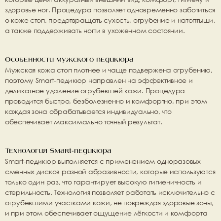
здоровье ног
. Процедура позволяет одновременно заботиться 
о коже стоп, предотвращать сухость, огрубение и натоптыши, 
а также поддерживать ногти в ухоженном состоянии.
Особенности мужского педикюра
Мужская кожа стоп плотнее и чаще подвержена огрубению, 
поэтому Smart-педикюр направлен на 
эффективное и 
деликатное удаление огрубевшей кожи
. Процедура 
проводится быстро, безболезненно и комфортно, при этом 
каждая зона обрабатывается индивидуально
, что 
обеспечивает максимально точный результат.
Технология Smart-педикюра
Smart-педикюр выполняется с применением 
одноразовых 
сменных дисков разной абразивности
, которые используются 
только один раз
, что гарантирует высокую гигиеничность и 
стерильность. Технология позволяет работать исключительно с 
огрубевшими участками кожи, 
не повреждая здоровые зоны
, 
и при этом обеспечивает ощущение лёгкости и комфорта 