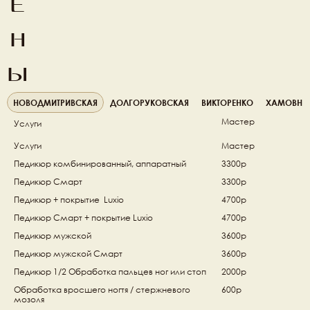
е
н
ы
НОВОДМИТРИВСКАЯ
ДОЛГОРУКОВСКАЯ
ВИКТОРЕНКО
ХАМОВНИ
Мастер
Услуги
Услуги
Мастер
Педикюр комбинированный, аппаратный 
3300р
Педикюр Смарт 
3300р
Педикюр + покрытие  Luxio 
4700р
Педикюр Смарт + покрытие Luxio  
4700р
Педикюр мужской 
3600р
Педикюр мужской Смарт 
3600р
Педикюр 1/2 Обработка пальцев ног или стоп 
2000р
Обработка вросшего ногтя / стержневого 
600р
мозоля 