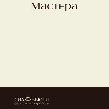
Мастера
Маргарита Дмитриева
Манаенкова Наталья
Топ мастер ногтевого 
Ведущий мастер 
сервиса
ногтевого сервиса
Перова Татьяна
Борлакова Луиза
Мастер ногтевого сервиса
Топ мастер ногтевого 
сервиса
Кира Демеда