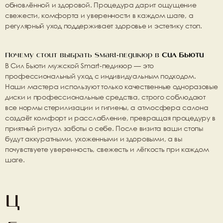
обновлённой и здоровой. Процедура дарит ощущение 
свежести, комфорта и уверенности в каждом шаге
, а 
регулярный уход поддерживает здоровье и эстетику стоп.
Почему стоит выбрать Smart-педикюр в 
Сил Бьюти
В 
Сил Бьюти
 мужской Smart-педикюр — это 
профессиональный уход с индивидуальным подходом
. 
Наши мастера используют только качественные 
одноразовые 
диски и профессиональные средства
, строго соблюдают 
все нормы стерилизации и гигиены
, а атмосфера салона 
создаёт 
комфорт и расслабление
, превращая процедуру в 
приятный ритуал заботы о себе. После визита ваши стопы 
будут 
аккуратными, ухоженными и здоровыми
, а вы 
почувствуете 
уверенность, свежесть и лёгкость при каждом 
шаге
.
Ц