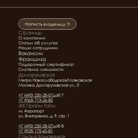
Ведущий мастер 
ногтевого сервиса
Написть владельцу
Страницы
Подробнее о салоне
О компании
Статьи об услугах
Наши сотрудники
Вакансии
Франшиза
Подарочный сертификат
Система лояльности
Долгоруковская
Метро Новослободская/Маяковская
Москва, Долгоруковская ул., 5
+7 (495) 230-28-07
доб 7
+7 (963) 713-26-82
ЖК Прайм Тайм
м. Аэропорт
ул. Викторенко, д. 9, стр. 1
+7 (495) 230-28-07
доб 8
+7 (903) 175-65-81
Салон в Хамовниках