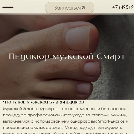
+7 (495) 
Записаться
Подробнее о салоне
Педикюр мужской Смарт
Что такое мужской Smart-педикюр
Мужской Smart-педикюр — это современная и безопасная 
процедура профессионального ухода за стопами мужчин, 
выполняемая с использованием 
одноразовых Smart-дисков и 
профессиональных средств
. Метод подходит для мужчин, 
которые ценят 
аккуратный внешний вид, комфорт, гигиену и 