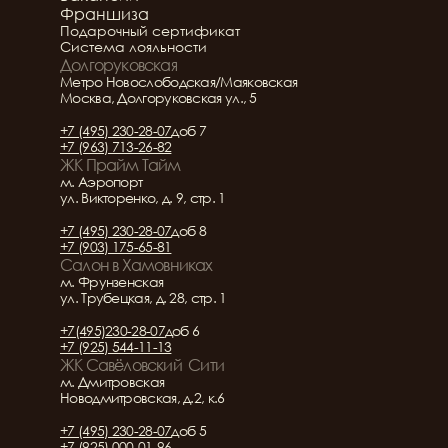
Франшиза
Подарочный сертификат
Система лояльности
Долгоруковская
Метро Новослободская/Маяковская
Москва, Долгоруковская ул., 5
+7 (495) 230-28-07
доб 7
+7 (963) 713-26-82
ЖК Прайм Тайм
м. Аэропорт
ул. Викторенко, д. 9, стр. 1
+7 (495) 230-28-07
доб 8
+7 (903) 175-65-81
Салон в Хамовниках
м. Фрунзенская
ул. Трубецкая, д. 28, стр. 1
+7(495)230-28-07
доб 6
+7 (925) 544-11-13
ЖК Савёловский  Сити
м. Дмитровская
Новодмитровская, д.2, к.6
+7 (495) 230-28-07
доб 5
+7 (925) 000-01-96