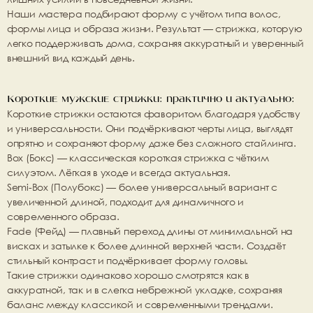
Наши мастера подбирают форму с учётом типа волос, 
формы лица и образа жизни. Результат — стрижка, которую 
легко поддерживать дома, сохраняя аккуратный и уверенный 
внешний вид каждый день.
Короткие мужские стрижки: практично и актуально:
Короткие стрижки остаются фаворитом благодаря удобству 
и универсальности. Они подчёркивают черты лица, выглядят 
опрятно и сохраняют форму даже без сложного стайлинга.
Box (Бокс)
 — классическая короткая стрижка с чётким 
силуэтом. Лёгкая в уходе и всегда актуальная.
Semi-Box (Полубокс)
 — более универсальный вариант с 
увеличенной длиной, подходит для динамичного и 
современного образа.
Fade (Фейд)
 — плавный переход длины от минимальной на 
висках и затылке к более длинной верхней части. Создаёт 
стильный контраст и подчёркивает форму головы.
Такие стрижки одинаково хорошо смотрятся как в 
аккуратной, так и в слегка небрежной укладке, сохраняя 
баланс между классикой и современными трендами.