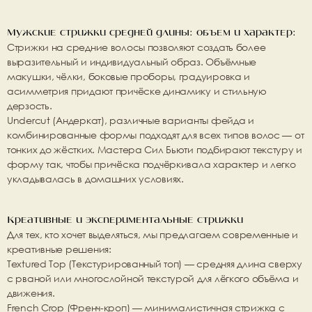
Мужские стрижки средней длины: объем и характер:
Стрижки на средние волосы позволяют создать более 
выразительный и индивидуальный образ. Объёмные 
макушки, чёлки, боковые проборы, градуировка и 
асимметрия придают причёске динамику и стильную 
дерзость.
Undercut (Андеркат)
, различные варианты фейда и 
комбинированные формы подходят для всех типов волос — от 
тонких до жёстких. Мастера Сил Бьюти подбирают текстуру и 
форму так, чтобы причёска подчёркивала характер и легко 
укладывалась в домашних условиях.
Креативные и экспериментальные стрижки
Для тех, кто хочет выделяться, мы предлагаем современные и 
креативные решения:
Textured Top (Текстурированный топ)
 — средняя длина сверху 
с рваной или многослойной текстурой для лёгкого объёма и 
движения.
French Crop (Френч-кроп)
 — минималистичная стрижка с 