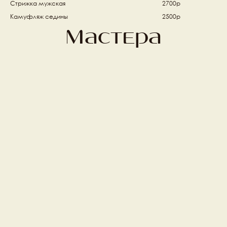
Стрижка мужская
2700р
Камуфляж седины
2500р
Мастера
Михаил Фишер
Алена Ивлеева 
Топ стилист
Топ стилист
Илья Петров
Гарри Манасян
Ведущий стилист
Топ стилист