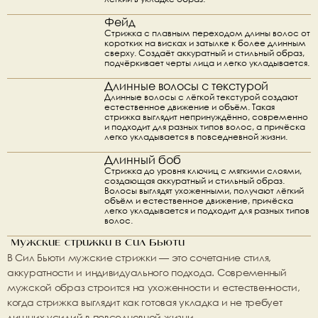
Фейд
Стрижка с плавным переходом длины волос от 
коротких на висках и затылке к более длинным 
сверху. Создаёт аккуратный и стильный образ, 
подчёркивает черты лица и легко укладывается.
Длинные волосы с текстурой
Длинные волосы с лёгкой текстурой создают 
естественное движение и объём. Такая 
стрижка выглядит непринуждённо, современно 
и подходит для разных типов волос, а причёска 
легко укладывается в повседневной жизни.
Длинный боб
Стрижка до уровня ключиц с мягкими слоями, 
создающая аккуратный и стильный образ. 
Волосы выглядят ухоженными, получают лёгкий 
объём и естественное движение, причёска 
легко укладывается и подходит для разных типов 
волос.
 Мужские стрижки в Сил Бьюти
В Сил Бьюти мужские стрижки — это сочетание стиля, 
аккуратности и индивидуального подхода. Современный 
мужской образ строится на ухоженности и естественности, 
когда стрижка выглядит как готовая укладка и не требует 
лишних усилий в повседневной жизни.