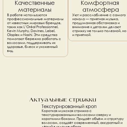
Качественные 
Комфортная 
материалы 
атмосфера
В работе используются 
Уют и расслабление с самого 
профессиональные материалы 
начала — приятная музыка, 
от известных мировых брендов, 
продуманная обстановка и 
таких как L’Oréal Professionnel, 
внимание к деталям делают 
Kevin Murphy, Davines, Lebel, 
стрижку не только полезной, но 
Olaplex и Nashi. Эти средства 
и приятной.
помогают бережно работать с 
волосами, поддерживать их 
здоровье, блеск и ухоженный 
вид.
Актуальные стрижки 
Текстурированный кроп
Короткая мужская стрижка с 
текстурированными волосами сверху и 
короткими боками. Придаёт объём и структуру 
волосам, создаёт современный, аккуратный и 
лёгкий в укладке образ.