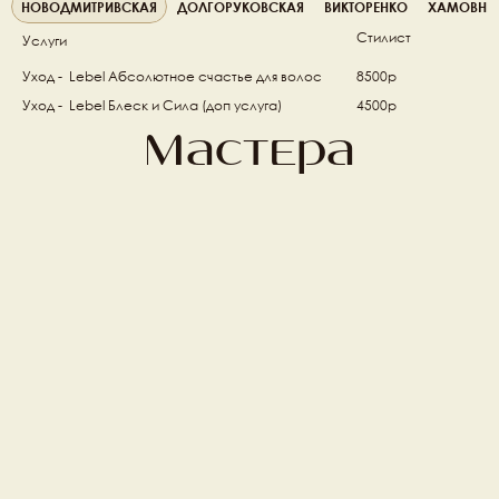
НОВОДМИТРИВСКАЯ
ДОЛГОРУКОВСКАЯ
ВИКТОРЕНКО
ХАМОВНИ
Стилист
Услуги
Уход -  Lebel Абсолютное счастье для волос 
8500р
Уход -  Lebel Блеск и Сила (доп услуга) 
4500р
Мастера
Михаил Фишер
Алена Ивлеева 
Топ стилист
Топ стилист
Илья Петров
Гарри Манасян