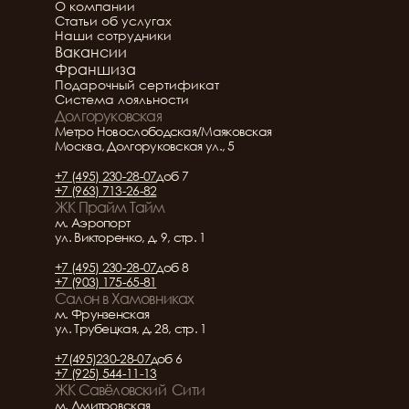
Подробнее о салоне
О компании
Статьи об услугах
Наши сотрудники
Вакансии
Франшиза
Подарочный сертификат
Система лояльности
Долгоруковская
Метро Новослободская/Маяковская
Москва, Долгоруковская ул., 5
+7 (495) 230-28-07
доб 7
+7 (963) 713-26-82
ЖК Прайм Тайм
м. Аэропорт
ул. Викторенко, д. 9, стр. 1
+7 (495) 230-28-07
доб 8
+7 (903) 175-65-81
Салон в Хамовниках
м. Фрунзенская
ул. Трубецкая, д. 28, стр. 1
+7(495)230-28-07
доб 6
+7 (925) 544-11-13
ЖК Савёловский  Сити
м. Дмитровская