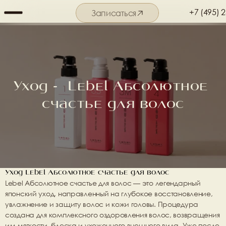
+7 (495) 
Записаться
Подробнее о салоне
Уход -  Lebel Абсолютное 
счастье для волос
Уход Lebel Абсолютное счастье для волос
Lebel Абсолютное счастье для волос
 — это легендарный 
японский уход, направленный на глубокое восстановление, 
увлажнение и защиту волос и кожи головы. Процедура 
создана для комплексного оздоровления волос, возвращения 
им мягкости, блеска и ухоженного внешнего вида. Уже после 