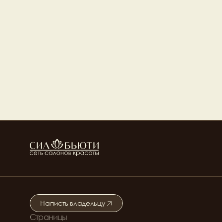
Ведущий стилист
Топ стилист
Диана Сисаури
Толшмяков Виталий
Топ стилист
Барбер
Абдулина Диляра
Алена Нелепенко
Ведущий стилист
Ведущий стилист
Денис Миронов
Дарья Дроботько
Ведущий стилист
Топ стилист
Анна Тихонова
Топ стилист
Написть владельцу
Страницы