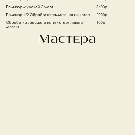
Педикюр мужской Смарт 
3600р
Педикюр 1/2 Обработка пальцев ног или стоп 
2000р
Обработка вросшего ногтя / стержневого 
600р
мозоля 
Мастера
Маргарита Дмитриева
Манаенкова Наталья
Топ мастер ногтевого 
Ведущий мастер 
сервиса
ногтевого сервиса
Перова Татьяна
Борлакова Луиза