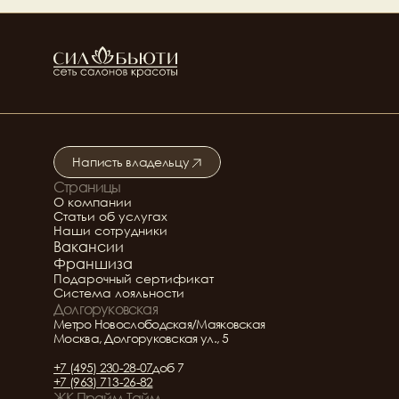
Мастер ногтевого сервиса
Топ мастер ногтевого 
сервиса
Кира Демеда
Ведущий мастер 
ногтевого сервиса
Написть владельцу
Страницы
Подробнее о салоне
О компании
Статьи об услугах
Наши сотрудники
Вакансии
Франшиза
Подарочный сертификат
Система лояльности
Долгоруковская
Метро Новослободская/Маяковская
Москва, Долгоруковская ул., 5
+7 (495) 230-28-07
доб 7
+7 (963) 713-26-82
ЖК Прайм Тайм