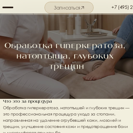
+7 (495) 
Записаться
Подробнее о салоне
Обработка гиперкератоза, 
натоптыша, глубоких 
трещин
Что это за процедура
Обработка гиперкератоза, натоптышей и глубоких трещин — 
это профессиональная процедура ухода за стопами, 
направленная на удаление огрубевшей кожи, мозолей и 
трещин, улучшение состояния кожи и предотвращение боли 
и дискомфорта при ходьбе.