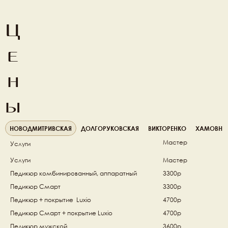
Ц
е
н
ы
НОВОДМИТРИВСКАЯ
ДОЛГОРУКОВСКАЯ
ВИКТОРЕНКО
ХАМОВНИ
Мастер
Услуги
Услуги
Мастер
Педикюр комбинированный, аппаратный 
3300р
Педикюр Смарт 
3300р
Педикюр + покрытие  Luxio 
4700р
Педикюр Смарт + покрытие Luxio  
4700р
Педикюр мужской 
3600р