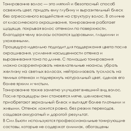
Тонирование волос — это мягкий и безопасный способ 
освежить цвет, придать ему глубину и выразительный блеск 
без агрессивного воздействия на структуру волос. В отличие 
от классического окрашивания, тонирование работает 
щадяще, покрывая волос оттенком по поверхности, 
благодаря чему волосы остаются здоровыми, гладкими и 
ухоженными.
Процедура идеально подходит для поддержания цвета после 
окрашивания, усиления насыщенности оттенка и 
выравнивания тона по длине. С помощью тонирования 
можно скорректировать нежелательные нюансы, убрать 
желтизну на светлых волосах, нейтрализовать тусклость на 
темных оттенках и подчеркнуть натуральный цвет, сделав его 
более ярким и чистым.
Тонирование также заметно улучшает внешний вид волос. 
После процедуры они становятся мягче, шелковистее, 
приобретают зеркальный блеск и выглядят более плотными и 
живыми. Оттенок ложится ровно, без резких переходов, 
создавая аккуратный и дорогой результат.
В Сил Бьюти используются профессиональные тонирующие 
составы, которые не содержат аммиак, обогащены 