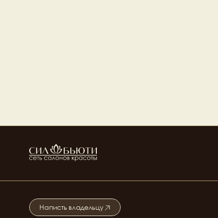
Илья Петров
Гарри Манасян
Ведущий стилист
Топ стилист
Диана Сисаури
Толшмяков Виталий
Топ стилист
Барбер
Абдулина Диляра
Алена Нелепенко
Ведущий стилист
Ведущий стилист
Денис Миронов
Дарья Дроботько
Ведущий стилист
Топ стилист
Анна Тихонова
Топ стилист
Написть владельцу