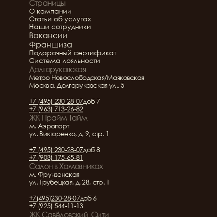
Страницы
Подробнее о салоне
О компании
Статьи об услугах
Наши сотрудники
Вакансии
Франшиза
Подарочный сертификат
Система лояльности
Долгоруковская
Метро Новослободская/Маяковская
Москва, Долгоруковская ул., 5
+7 (495) 230-28-07
доб 7
+7 (963) 713-26-82
ЖК Прайм Тайм
м. Аэропорт
ул. Викторенко, д. 9, стр. 1
+7 (495) 230-28-07
доб 8
+7 (903) 175-65-81
Салон в Хамовниках
м. Фрунзенская
ул. Трубецкая, д. 28, стр. 1
+7(495)230-28-07
доб 6
+7 (925) 544-11-13
ЖК Савёловский  Сити