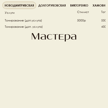
НОВОДМИТРИВСКАЯ
ДОЛГОРУКОВСКАЯ
ВИКТОРЕНКО
ХАМОВНИ
Стилист
Топ 
Услуги
Тонирование (доп.услуга) 
5000р
550
Тонирование (доп. услуга) 
4500
Мастера
Михаил Фишер
Алена Ивлеева 
Топ стилист
Топ стилист