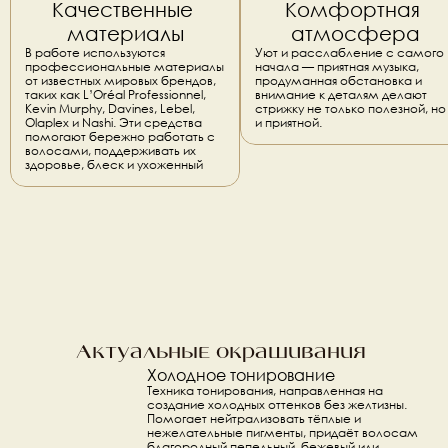
Качественные 
Комфортная 
материалы
атмосфера
В работе используются 
Уют и расслабление с самого 
профессиональные материалы 
начала — приятная музыка, 
от известных мировых брендов, 
продуманная обстановка и 
таких как L’Oréal Professionnel, 
внимание к деталям делают 
Kevin Murphy, Davines, Lebel, 
стрижку не только полезной, но 
Olaplex и Nashi. Эти средства 
и приятной.
помогают бережно работать с 
волосами, поддерживать их 
здоровье, блеск и ухоженный
Актуальные окрашивания 
Холодное тонирование
Техника тонирования, направленная на 
создание холодных оттенков без желтизны. 
Помогает нейтрализовать тёплые и 
нежелательные пигменты, придаёт волосам 
благородный пепельный, бежевый или 