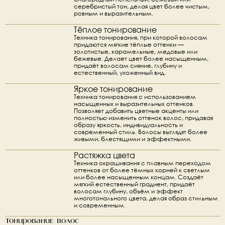
серебристый тон, делая цвет более чистым, 
ровным и выразительным.
Тёплое тонирование
Техника тонирования, при которой волосам 
придаются мягкие тёплые оттенки — 
золотистые, карамельные, медовые или 
бежевые. Делает цвет более насыщенным, 
придаёт волосам сияние, глубину и 
естественный, ухоженный вид.
Яркое тонирование
Техника тонирования с использованием 
насыщенных и выразительных оттенков. 
Позволяет добавить цветные акценты или 
полностью изменить оттенок волос, придавая 
образу яркость, индивидуальность и 
современный стиль. Волосы выглядят более 
живыми, блестящими и эффектными.
Растяжка цвета
Техника окрашивания с плавным переходом 
оттенков от более тёмных корней к светлым 
или более насыщенным концам. Создаёт 
мягкий естественный градиент, придаёт 
волосам глубину, объём и эффект 
многотонального цвета, делая образ стильным 
и современным.
Тонирование волос