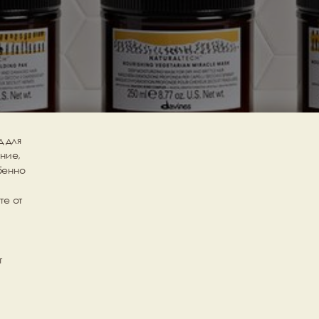
для 
ие, 
енно 
е от 
 