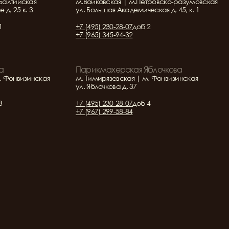
Балтийская
м.Войковская | м.Петровско-разумовская
д. 25 к. 3
ул. Большая Академическая д. 45, к. 1
1
+7 (495) 230-28-07
доб 2
+7 (965) 345-94-32
а
Парикмахерская Яблочкова
. Фонвизинская
м. Тимирязевская | м. Фонвизинская
ул. Яблочкова д. 37
3
+7 (495) 230-28-07
доб 4
+7 (967) 299-58-84