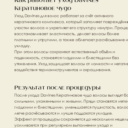
Как работает уход Davines 
Кератиновое чудо
Уход Davines для волос
 работает за счёт активного 
кератинового комплекса, который заполняет повреждённы
участки волоса и укрепляет его структуру изнутри. Проце
восстанавливает эластичность, делает волосы более 
плотными и упругими, а также облегчает расчёсывание и
укладку.
При этом волосы сохраняют естественный объём и 
подвижность, становятся гладкими и блестящими без 
утяжеления. Уход защищает волосы от ломкости и негатив
воздействия термоинструментов и окрашивания.
Результат после процедуры
После ухода 
Davines Кератиновое чудо
 волосы выглядят б
сильными, ухоженными и живыми. Пряди становятся мягки
гладкими и блестящими, уменьшается пушистость, волос
легче расчёсываются и лучше поддаются укладке.
Эффект от процедуры сохраняется до нескольких недель 
усиливается при регулярном выполнении ухода и 