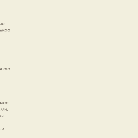
е 
дура 
 
ного 
олее 
ми, 
ы 
и 