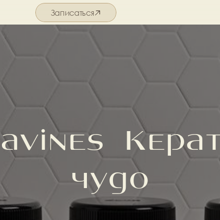
Записаться
Подробнее о салоне
Davines  Кера
чудо