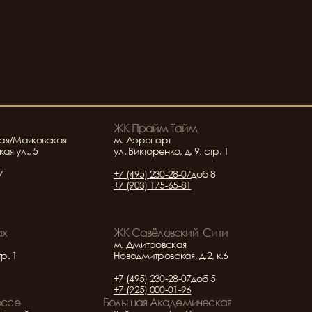
ЖК Прайм Тайм
ая/Маяковская
м. Аэропорт
ая ул., 5
ул. Викторенко, д. 9, стр. 1
7
+7 (495) 230-28-07
доб 8
+7 (903) 175-65-81
ах
ЖК Савёловский  Сити
м. Дмитровская
тр. 1
Новодмитровская, д.2, к.6
+7 (495) 230-28-07
доб 5
+7 (925) 000-01-96
оссе
Большая Академическая