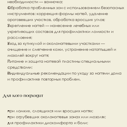
необходимости — ванночка;
Обработка проблемных зон
 с использованием безопасных 
инструментов: коррекция формы ногтей, удаление 
ороговевших участков, обработка вросших углов;
Укрепление ногтей
 — нанесение лечебных или 
укрепляющих составов для профилактики ломкости и 
расслоения;
Уход за кутикулой и околоногтевыми участками
 — 
очищение и смягчение кожи, устранение натоптышей и 
мозолей вокруг ногтя;
Питание и защита
 ногтевой пластины специальными 
средствами;
Индивидуальные рекомендации
 по уходу за ногтями дома 
и профилактике повторных проблем.
Для кого подходит
при ломких, слоящихся или вросших ногтях;
при огрубевших околоногтевых зонах или мозолях;
для профилактики дискомфорта и боли;