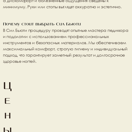
а дискомфорт и болезненные ощущения сведены к 
минимуму. Руки или стопы выглядят аккуратно и эстетично.
Почему стоит выбрать Сил Бьюти
В 
Сил Бьюти
 процедуру проводят опытные мастера педикюра 
и подологии с использованием профессиональных 
инструментов и безопасных материалов. Мы обеспечиваем 
максимальный комфорт, строгую гигиену и индивидуальный 
подход, что гарантирует заметный результат и долгосрочное 
здоровье ногтей.
Ц
е
н
ы