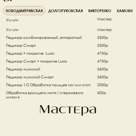
НОВОДМИТРИВСКАЯ
ДОЛГОРУКОВСКАЯ
ВИКТОРЕНКО
ХАМОВНИ
Мастер
Услуги
Услуги
Мастер
Педикюр комбинированный, аппаратный 
3300р
Педикюр Смарт 
3300р
Педикюр + покрытие  Luxio 
4700р
Педикюр Смарт + покрытие Luxio  
4700р
Педикюр мужской 
3600р
Педикюр мужской Смарт 
3600р
Педикюр 1/2 Обработка пальцев ног или стоп 
2000р
Обработка вросшего ногтя / стержневого 
600р
мозоля 
Мастера