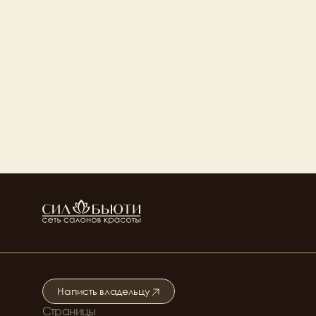
Маргарита Дмитриева
Манаенкова Наталья
Топ мастер ногтевого 
Ведущий мастер 
сервиса
ногтевого сервиса
Перова Татьяна
Борлакова Луиза
Мастер ногтевого сервиса
Топ мастер ногтевого 
сервиса
Кира Демеда
Ведущий мастер 
ногтевого сервиса
Написть владельцу
Страницы