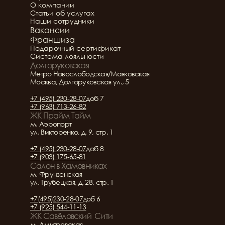
Подробнее о салоне
О компании
Статьи об услугах
Наши сотрудники
Вакансии
Франшиза
Подарочный сертификат
Система лояльности
Долгоруковская
Метро Новослободская/Маяковская
Москва, Долгоруковская ул., 5
+7 (495) 230-28-07
доб 7
+7 (963) 713-26-82
ЖК Прайм Тайм
м. Аэропорт
ул. Викторенко, д. 9, стр. 1
+7 (495) 230-28-07
доб 8
+7 (903) 175-65-81
Салон в Хамовниках
м. Фрунзенская
ул. Трубецкая, д. 28, стр. 1
+7(495)230-28-07
доб 6
+7 (925) 544-11-13
ЖК Савёловский  Сити
м. Дмитровская