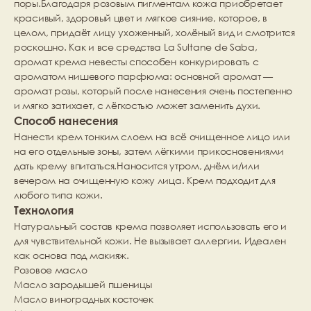
поры.Благодаря розовым пигментам кожа приобретает 
красивый, здоровый цвет и мягкое сияние, которое, в 
целом, придаёт лицу ухоженный, холёный вид и смотрится 
роскошно. Как и все средства La Sultane de Saba, 
аромат крема невесты способен конкурировать с 
ароматом нишевого парфюма: основной аромат — 
аромат розы, который после нанесения очень постепенно 
и мягко затихает, с лёгкостью может заменить духи.
Способ нанесения
Нанести крем тонким слоем на всё очищенное лицо или 
на его отдельные зоны, затем лёгкими прикосновениями 
дать крему впитаться.Наносится утром, днём и/или 
вечером на очищенную кожу лица. Крем подходит для 
любого типа кожи.
Технология
Натуральный состав крема позволяет использовать его и 
для чувствительной кожи. Не вызывает аллергии. Идеален 
как основа под макияж.
Розовое масло
Масло зародышей пшеницы
Масло виноградных косточек