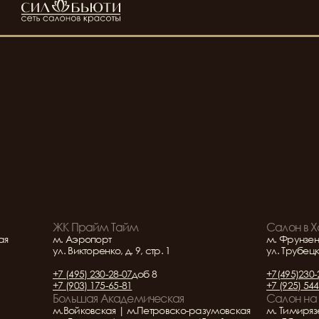
ЖК Прайм Тайм
Салон в 
ая
м. Аэропорт
м. Фрунзен
ул. Викторенко, д. 9, стр. 1
ул. Трубецка
+7 (495) 230-28-07
доб 8
+7(495)230-
+7 (903) 175-65-81
+7 (925) 54
Большая Академическая
Салон на
м.Войковская | м.Петровско-разумовская
м. Тимиряз