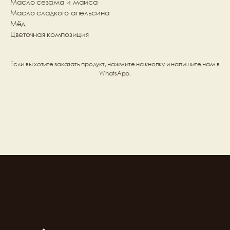
Масло сезама и маиса
Масло сладкого апельсина
Мёд
Цветочная композиция
Если вы хотите заказать продукт, нажмите на кнопку и напишите нам в 
WhatsApp.
Заказать
Подробнее о салоне