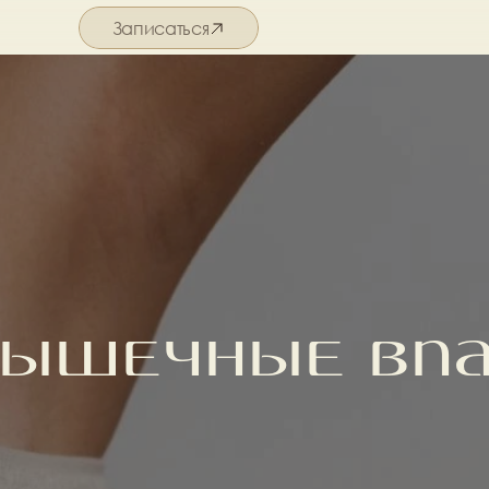
Записаться
Подробнее о салоне
ышечные вп