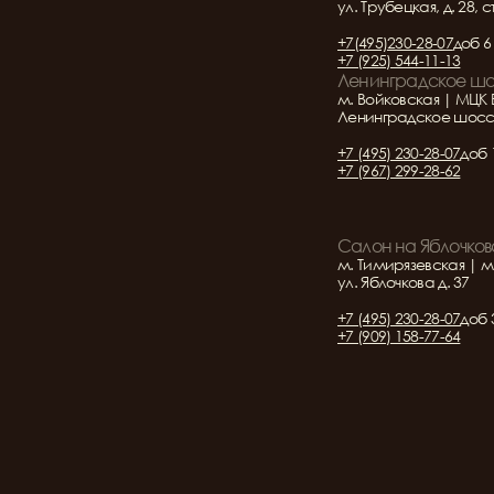
ул. Трубецкая, д. 28, с
+7(495)230-28-07
доб 6
+7 (925) 544-11-13
Ленинградское ш
м. Войковская | МЦК 
Ленинградское шоссе 
+7 (495) 230-28-07
доб 
+7 (967) 299-28-62
Салон на Яблочков
м. Тимирязевская | м
ул. Яблочкова д. 37
+7 (495) 230-28-07
доб 
+7 (909) 158-77-64