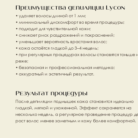
Преимущества депиляции Lycon
• удаляет волосы длиной от 1 мм;
• минимальный дискомфорт во время процедуры;
• подходит для чувствительной кожи;
• снижает риск раздражений и покраснений;
• уменьшает вероятность врастания волос;
• кожа остаётся гладкой до 3–4 недель;
• при регулярных процедурах волосы становятся тоньше и
реже;
• безопасная и профессиональная методика;
• аккуратный и эстетичный результат.
Результат процедуры
После депиляции подмышек кожа становится идеально 
гладкой, мягкой и ухоженной. Эффект сохраняется на 
несколько недель, а регулярное проведение процедур де
рост волос менее заметным и кожу более комфортной.