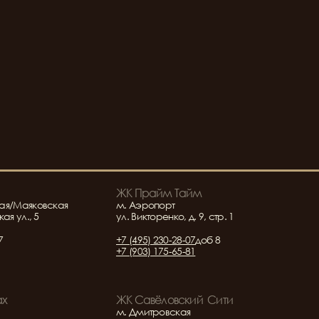
ЖК Прайм Тайм
ая/Маяковская
м. Аэропорт
ая ул., 5
ул. Викторенко, д. 9, стр. 1
7
+7 (495) 230-28-07
доб 8
+7 (903) 175-65-81
ах
ЖК Савёловский  Сити
м. Дмитровская