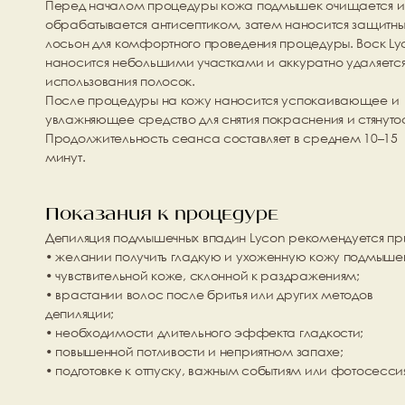
Перед началом процедуры кожа подмышек очищается и 
обрабатывается антисептиком, затем наносится защитны
лосьон для комфортного проведения процедуры. Воск Lyc
наносится небольшими участками и аккуратно удаляется 
использования полосок.
После процедуры на кожу наносится успокаивающее и 
увлажняющее средство для снятия покраснения и стянутос
Продолжительность сеанса составляет в среднем 10–15 
минут.
Показания к процедуре
Депиляция подмышечных впадин Lycon рекомендуется пр
• желании получить гладкую и ухоженную кожу подмыше
• чувствительной коже, склонной к раздражениям;
• врастании волос после бритья или других методов 
депиляции;
• необходимости длительного эффекта гладкости;
• повышенной потливости и неприятном запахе;
• подготовке к отпуску, важным событиям или фотосесси