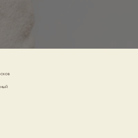
сков 
ный 