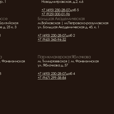
тр. 1
Новодмитровская, д.2, к.6
+7 (495) 230-28-07
доб 5
+7 (925) 000-01-96
оссе
Большая Академическая
Балтийская
м.Войковская | м.Петровско-разумовская
д. 25 к. 3
ул. Большая Академическая д. 45, к. 1
1
+7 (495) 230-28-07
доб 2
+7 (965) 345-94-32
а
Парикмахерская Яблочкова
. Фонвизинская
м. Тимирязевская | м. Фонвизинская
ул. Яблочкова д. 37
3
+7 (495) 230-28-07
доб 4
+7 (967) 299-58-84