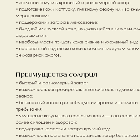
• желании получить красивый и равномерный загар;
• подготовке кожи к отпуску, пляжному сезону или важным
мероприятиям;
• поддержании загара в межсезонье;
• бледной или тусклой коже, нуждающейся в визуальном 
оздоровлении;
• необходимости придать коже сияние и ухоженный вид;
• постепенной подготовке кожи к солнечным лучам летом,
снижая риск ожогов.
Преимущества солярия
• быстрый и равномерный загар;
• возможность контролировать интенсивность и длительно
сеанса;
• безопасный загар при соблюдении правил и времени 
пребывания;
• улучшение визуального состояния кожи — она становитс
более сияющей и здоровой;
• поддержка красоты и загара круглый год;
• возможность постепенно наращивать загар без риска 