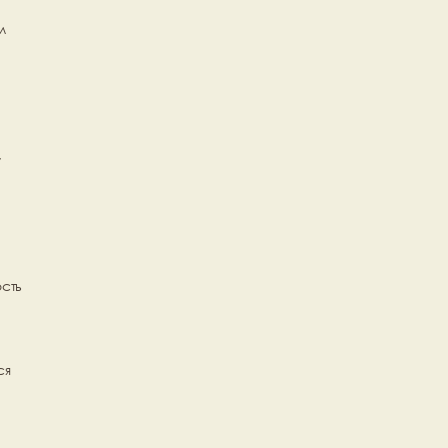
 
 
сть 
я 