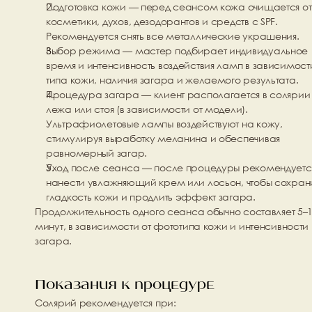
Подготовка кожи
 — перед сеансом кожа очищается от 
косметики, духов, дезодорантов и средств с SPF. 
Рекомендуется снять все металлические украшения.
Выбор режима
 — мастер подбирает индивидуальное 
время и интенсивность воздействия ламп в зависимости
типа кожи, наличия загара и желаемого результата.
Процедура загара
 — клиент располагается в солярии 
лежа или стоя (в зависимости от модели). 
Ультрафиолетовые лампы воздействуют на кожу, 
стимулируя выработку меланина и обеспечивая 
равномерный загар.
Уход после сеанса
 — после процедуры рекомендуется
нанести увлажняющий крем или лосьон, чтобы сохрани
гладкость кожи и продлить эффект загара.
Продолжительность одного сеанса обычно составляет 
5–1
минут
, в зависимости от фототипа кожи и интенсивности 
загара.
Показания к процедуре
Солярий рекомендуется при: