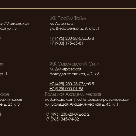
ЖК Прайм Тайм
ая/Маяковская
м. Аэропорт
ая ул., 5
ул. Викторенко, д. 9, стр. 1
7
+7 (495) 230-28-07
доб 8
+7 (903) 175-65-81
ах
ЖК Савёловский  Сити
м. Дмитровская
тр. 1
Новодмитровская, д.2, к.6
+7 (495) 230-28-07
доб 5
+7 (925) 000-01-96
оссе
Большая Академическая
Балтийская
м.Войковская | м.Петровско-разумовская
д. 25 к. 3
ул. Большая Академическая д. 45, к. 1
1
+7 (495) 230-28-07
доб 2
+7 (965) 345-94-32