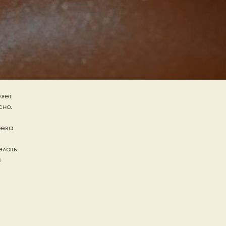
яет 
но. 
ева 
лать 
 