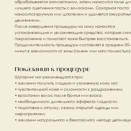
обрабатывается антисептиком, затем наносится тальк для
лучшего сцепления пасты с волосками. Сахарная паста 
наносится вручную или шпателем и удаляется аккуратны
движениями.
После завершения процедуры на кожу наносятся 
успокаивающие и увлажняющие средства, которые сни
покраснение и помогают коже быстрее восстановиться. 
Продолжительность процедуры составляет в среднем 30–
минут в зависимости от зоны (голени или ноги полностью)
Показания к процедуре
Шугаринг ног рекомендуется при:
• желании получить гладкую и ухоженную кожу ног;
• чувствительной коже и склонности к раздражениям;
• врастании волос после бритья или воска;
• необходимости длительного эффекта гладкости;
• подготовке к отпуску, сезону открытой одежды или 
мероприятиям;
• желании натурального и безопасного метода депиляци