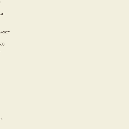
 
ми 
мают 
60 
.
и.