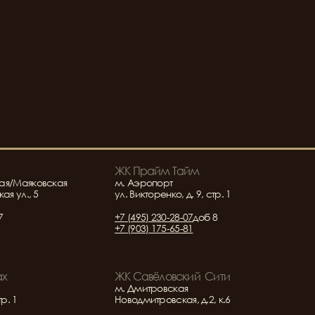
ЖК Прайм Тайм
ая/Маяковская
м. Аэропорт
ая ул., 5
ул. Викторенко, д. 9, стр. 1
7
+7 (495) 230-28-07
доб 8
+7 (903) 175-65-81
ах
ЖК Савёловский  Сити
м. Дмитровская
тр. 1
Новодмитровская, д.2, к.6