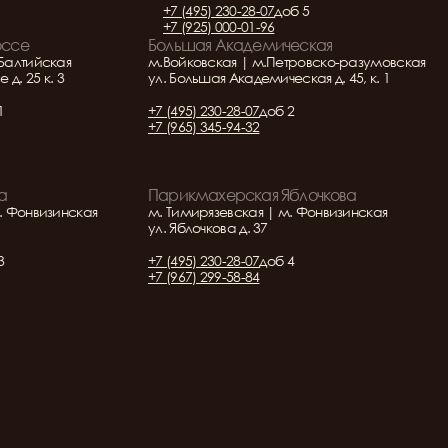
+7 (495) 230-28-07
доб 5
+7 (925) 000-01-96
оссе
Большая Академическая
Балтийская
м.Войковская | м.Петровско-разумовская
д. 25 к. 3
ул. Большая Академическая д. 45, к. 1
1
+7 (495) 230-28-07
доб 2
+7 (965) 345-94-32
а
Парикмахерская Яблочкова
. Фонвизинская
м. Тимирязевская | м. Фонвизинская
ул. Яблочкова д. 37
3
+7 (495) 230-28-07
доб 4
+7 (967) 299-58-84