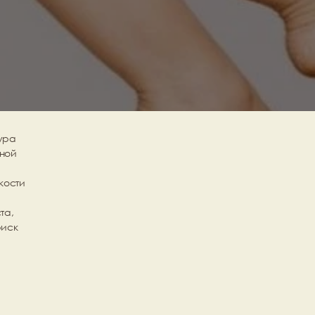
ра 
ной 
ости 
а, 
иск 