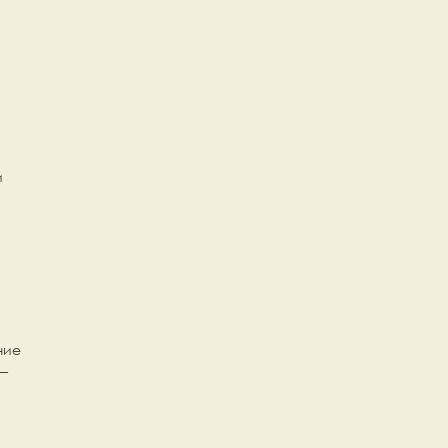
 
ие 
— 