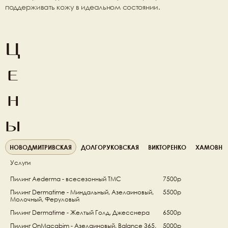
поддерживать кожу в идеальном состоянии.
Ц
е
н
ы
НОВОДМИТРИВСКАЯ
ДОЛГОРУКОВСКАЯ
ВИКТОРЕНКО
ХАМОВНИ
Услуги
Пилинг Aederma - всесезонный TMC 
7500р
Пилинг Dermatime - Миндальный, Азелаиновый, 
5500р
Молочный, Феруловый
Пилинг Dermatime - Желтый Голд, Джесснера
6500р
Пилинг OnMacabim - Азелаиновый, Balance 365, 
5000р