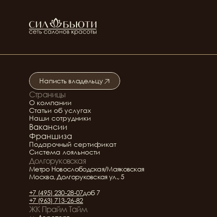
Таланчук Светлана
Оксана Залозная
Косметолог-эстетист
Косметолог эстетист
Анастасия Наумова
Провоторова Лама
Косметолог-эстетист
Косметолог эстетист
Написть владельцу
Страницы
Подробнее о салоне
О компании
Статьи об услугах
Наши сотрудники
Вакансии
Франшиза
Подарочный сертификат
Система лояльности
Долгоруковская
Метро Новослободская/Маяковская
Москва, Долгоруковская ул., 5
+7 (495) 230-28-07
доб 7
+7 (963) 713-26-82
ЖК Прайм Тайм