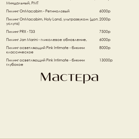
Миндальный, PMT
Пилинг OnMacabim - Ретиноловый
6000р
Пилинг OnMacabim, Holy Land, ультразвуком (доп. 
2000р
услуга)
Пилинг PRX - T33
7500р
Пилинг Jan Marini - гликолевое обновление, 
6000р
Пилинг осветляющий Pink Intimate - бикини 
8000р
классическое
Пилинг осветляющий Pink Intimate - бикини 
13000р
глубокое
Мастера