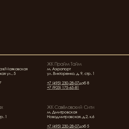
ЖК Прайм Тайм
ая/Маяковская
м. Аэропорт
ая ул., 5
ул. Викторенко, д. 9, стр. 1
7
+7 (495) 230-28-07
доб 8
+7 (903) 175-65-81
ах
ЖК Савёловский  Сити
м. Дмитровская
тр. 1
Новодмитровская, д.2, к.6
+7 (495) 230-28-07
доб 5