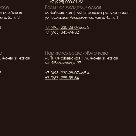
+7 (925) 000-01-96
оссе
Большая Академическая
Балтийская
м.Войковская | м.Петровско-разумовская
д. 25 к. 3
ул. Большая Академическая д. 45, к. 1
1
+7 (495) 230-28-07
доб 2
+7 (965) 345-94-32
а
Парикмахерская Яблочкова
. Фонвизинская
м. Тимирязевская | м. Фонвизинская
ул. Яблочкова д. 37
3
+7 (495) 230-28-07
доб 4
+7 (967) 299-58-84