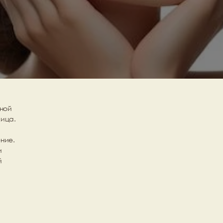
ной 
ица. 
ние.
 
 