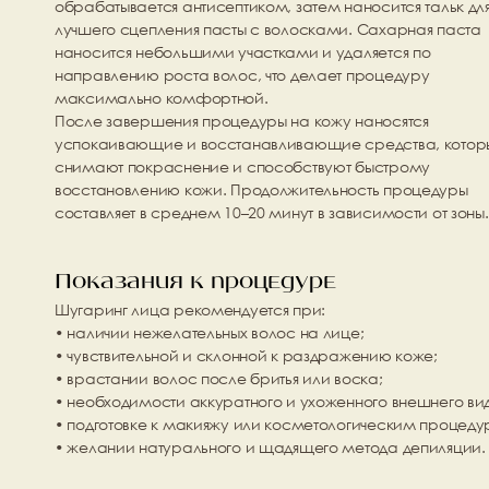
обрабатывается антисептиком, затем наносится тальк для
лучшего сцепления пасты с волосками. Сахарная паста 
наносится небольшими участками и удаляется по 
направлению роста волос, что делает процедуру 
максимально комфортной.
После завершения процедуры на кожу наносятся 
успокаивающие и восстанавливающие средства, которы
снимают покраснение и способствуют быстрому 
восстановлению кожи. Продолжительность процедуры 
составляет в среднем 10–20 минут в зависимости от зоны.
Показания к процедуре
Шугаринг лица рекомендуется при:
• наличии нежелательных волос на лице;
• чувствительной и склонной к раздражению коже;
• врастании волос после бритья или воска;
• необходимости аккуратного и ухоженного внешнего ви
• подготовке к макияжу или косметологическим процеду
• желании натурального и щадящего метода депиляции.