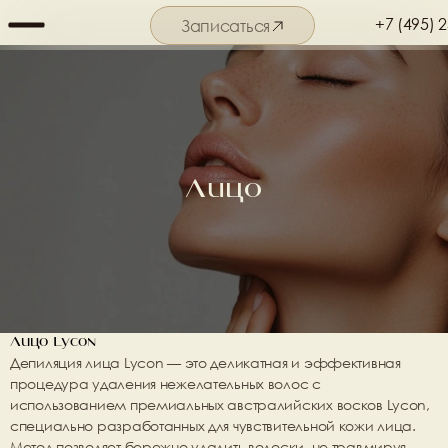
+7 (495) 
Записаться
Подробнее о салоне
Лицо
Лицо Lycon
Депиляция лица Lycon — это деликатная и эффективная 
процедура удаления нежелательных волос с 
использованием премиальных австралийских восков Lycon, 
специально разработанных для чувствительной кожи лица. 
Метод позволяет бережно удалить волоски, не травмируя 