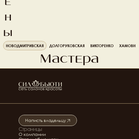
е
н
ы
НОВОДМИТРИВСКАЯ
ДОЛГОРУКОВСКАЯ
ВИКТОРЕНКО
ХАМОВНИ
Мастера
Написть владельцу
Страницы
Подробнее о салоне
О компании