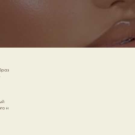
 
раз 
 
 
й 
о и 