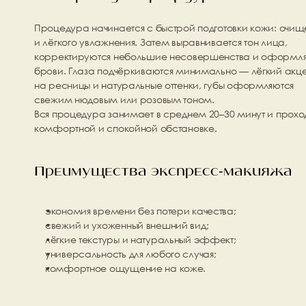
Процедура начинается с быстрой подготовки кожи: очище
и лёгкого увлажнения. Затем выравнивается тон лица, 
корректируются небольшие несовершенства и оформля
брови. Глаза подчёркиваются минимально — лёгкий акцен
на ресницы и натуральные оттенки, губы оформляются 
свежим нюдовым или розовым тоном.
Вся процедура занимает в среднем 20–30 минут и проходи
комфортной и спокойной обстановке.
Преимущества экспресс-макияжа
экономия времени без потери качества;
свежий и ухоженный внешний вид;
лёгкие текстуры и натуральный эффект;
универсальность для любого случая;
комфортное ощущение на коже.