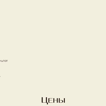
ьтат 
 
Цены