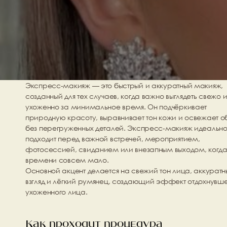
Экспресс-макияж — это быстрый и аккуратный макияж, 
созданный для тех случаев, когда важно выглядеть свежо и
ухоженно за минимальное время. Он подчёркивает 
природную красоту, выравнивает тон кожи и освежает об
без перегруженных деталей. Экспресс-макияж идеально
подходит перед важной встречей, мероприятием, 
фотосессией, свиданием или внезапным выходом, когда
времени совсем мало.
Основной акцент делается на свежий тон лица, аккуратны
взгляд и лёгкий румянец, создающий эффект отдохнувшег
ухоженного лица.
Как проходит процедура