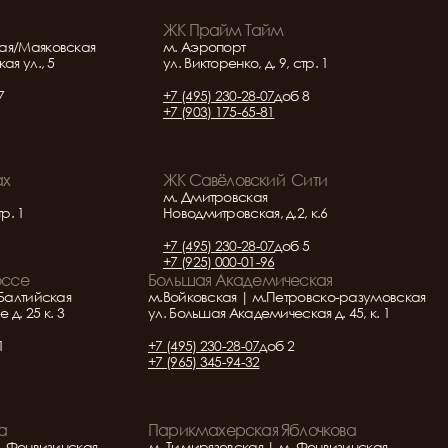
ЖК Прайм Тайм
ая/Маяковская
м. Аэропорт
ая ул., 5
ул. Викторенко, д. 9, стр. 1
7
+7 (495) 230-28-07
доб 8
+7 (903) 175-65-81
ах
ЖК Савёловский  Сити
м. Дмитровская
тр. 1
Новодмитровская, д.2, к.6
+7 (495) 230-28-07
доб 5
+7 (925) 000-01-96
оссе
Большая Академическая
Балтийская
м.Войковская | м.Петровско-разумовская
д. 25 к. 3
ул. Большая Академическая д. 45, к. 1
1
+7 (495) 230-28-07
доб 2
+7 (965) 345-94-32
а
Парикмахерская Яблочкова
. Фонвизинская
м. Тимирязевская | м. Фонвизинская