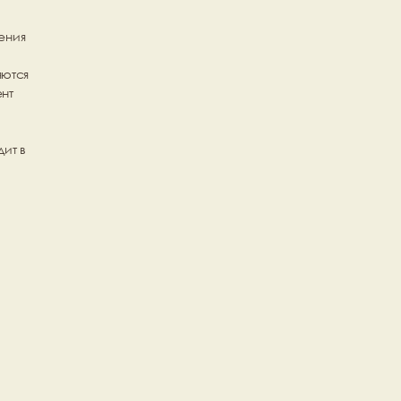
ния 
ются 
т 
т в 