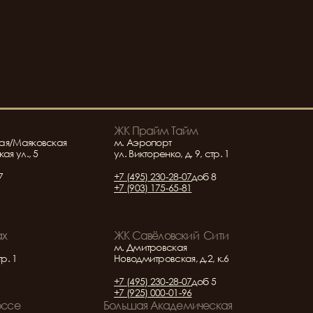
ЖК Прайм Тайм
ая/Маяковская
м. Аэропорт
ая ул., 5
ул. Викторенко, д. 9, стр. 1
7
+7 (495) 230-28-07
доб 8
+7 (903) 175-65-81
ах
ЖК Савёловский  Сити
м. Дмитровская
тр. 1
Новодмитровская, д.2, к.6
+7 (495) 230-28-07
доб 5
+7 (925) 000-01-96
оссе
Большая Академическая