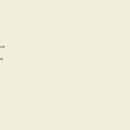
ие 
е 