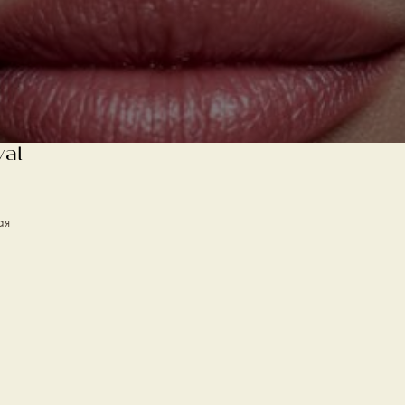
al 
я 