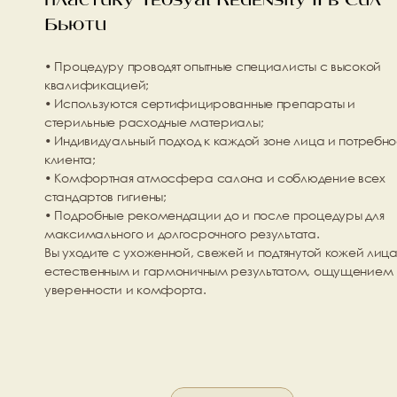
пластику Teosyal Redensity II в Сил 
Бьюти
• Процедуру проводят опытные специалисты с высокой 
квалификацией;
• Используются сертифицированные препараты и 
стерильные расходные материалы;
• Индивидуальный подход к каждой зоне лица и потребно
клиента;
• Комфортная атмосфера салона и соблюдение всех 
стандартов гигиены;
• Подробные рекомендации до и после процедуры для 
максимального и долгосрочного результата.
Вы уходите с ухоженной, свежей и подтянутой кожей лица,
естественным и гармоничным результатом, ощущением 
уверенности и комфорта.