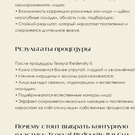
«замороженного лица»;
• Возможность коррекции различных зон лица — щёки, 
носогубные складки, область глаз, подбородок;
• Стойкий результат, который нарастает постепенно и 
сохраняется длительное время.
Результаты процедуры
После процедуры Teosyal Redensity II:
• Кожа становится более упругой, гладкой и увлажнённой
• Мелкие морщины и заломы разглаживаются;
• Лицо выглядит свежим, отдохнувшим и естественно 
молодым;
• Подчёркиваются естественные контуры лица;
• Эффект сохраняется несколько месяцев и постепенно 
нарастает за счёт стимуляции собственных процессов к
Почему стоит выбрать контурную 