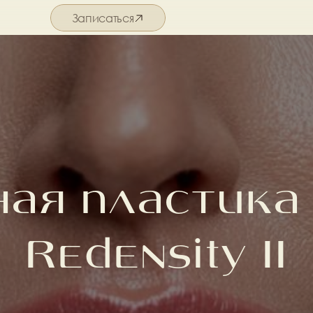
Записаться
Подробнее о салоне
ая пластика T
Redensity II