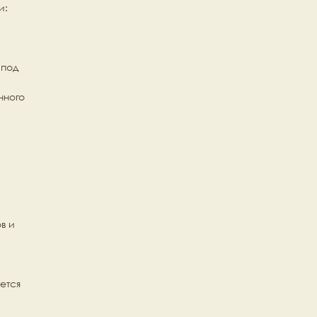
и:
под 
ного 
 и 
тся 