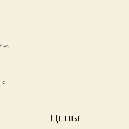
стям 
 с 
Цены