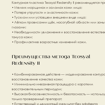
Контурная пластика Teosyal Redensity II рекомендуется пр
• Мелких морщинах и заломах кожи лица;
• Потере упругости и эластичности кожи;
• Тусклом или уставшем внешнем виде лица;
• Лёгком провисании щёк, носогубной области или зоны 
глазами;
• Необходимости увлажнения и восстановления естествен
тонуса кожи;
• Профилактике возрастных изменений кожи.
Преимущества метода Teosyal 
Redensity II
• Комбинированное действие — моделирование контуров
восстановление качества кожи;
• Минимально инвазивная процедура с коротким 
восстановительным периодом;
• Высокая биосовместимость и безопасность — используе
только проверенный препарат;
• Естественный и деликатный результат без эффекта 