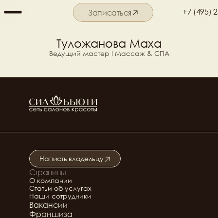
+7 (495) 
Записаться
Подробнее о салоне
Туложанова Маха
Ведущий мастер I Массаж & СПА
Написть владельцу
Страницы
Подробнее о салоне
О компании
Статьи об услугах
Наши сотрудники
Вакансии
Франшиза